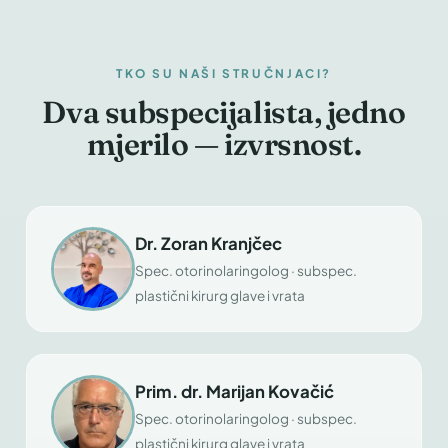
TKO SU NAŠI STRUČNJACI?
Dva subspecijalista, jedno
mjerilo — izvrsnost.
Dr. Zoran Kranjčec
Spec. otorinolaringolog · subspec.
plastični kirurg glave i vrata
Prim. dr. Marijan Kovačić
Spec. otorinolaringolog · subspec.
plastični kirurg glave i vrata