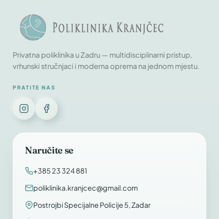
Privatna poliklinika u Zadru — multidisciplinarni pristup,
vrhunski stručnjaci i moderna oprema na jednom mjestu.
PRATITE NAS
Naručite se
+385 23 324 881
poliklinika.kranjcec@gmail.com
Postrojbi Specijalne Policije 5, Zadar