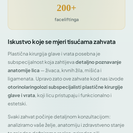
200+
faceliftinga
Iskustvo koje se mjeri tisućama zahvata
Plastična kirurgija glave i vrata posebna je
subspecijalnost koja zahtijeva
detaljno poznavanje
anatomije lica
— živaca, krvnih žila, mišića i
ligamenata. Upravo zato ove zahvate kod nas izvode
otorinolaringolozi subspecijalisti plastične kirurgije
glave i vrata
, koji licu pristupaju i funkcionalno i
estetski.
Svaki zahvat počinje detaljnom konzultacijom:
analiziramo vaše želje, anatomiju i zdravstveno stanje