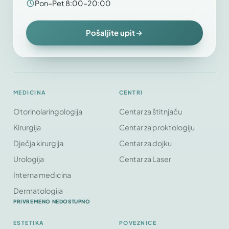
Pon–Pet 8:00–20:00
Pošaljite upit
MEDICINA
CENTRI
Otorinolaringologija
Centar za štitnjaču
Kirurgija
Centar za proktologiju
Dječja kirurgija
Centar za dojku
Urologija
Centar za Laser
Interna medicina
Dermatologija
PRIVREMENO NEDOSTUPNO
ESTETIKA
POVEZNICE