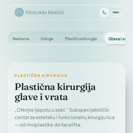
Naslovna
Usluge
Plastična kirurgija
Glava i vrat
PLASTIČNA KIRURGIJA
Plastična kirurgija
glave i vrata
„Otkrijte ljepotu u sebi." Subspecijalistički
centar za estetsku i funkcionalnu kirurgiju lica
— od rinoplastike do facelifta.