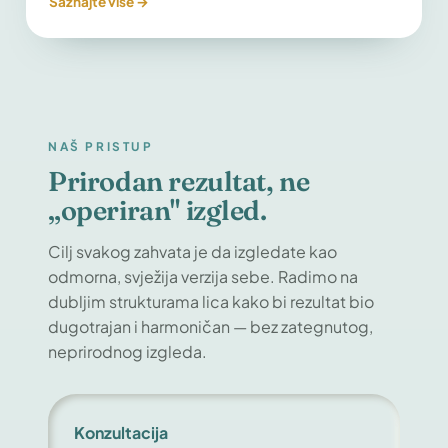
Saznajte više →
NAŠ PRISTUP
Prirodan rezultat, ne
„operiran" izgled.
Cilj svakog zahvata je da izgledate kao
odmorna, svježija verzija sebe. Radimo na
dubljim strukturama lica kako bi rezultat bio
dugotrajan i harmoničan — bez zategnutog,
neprirodnog izgleda.
Konzultacija