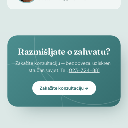
Razmišljate o zahvatu?
Zakažite konzultaciju — bez obveza, uz iskren i
stručan savjet. Tel.
023-324-881
Zakažite konzultaciju →