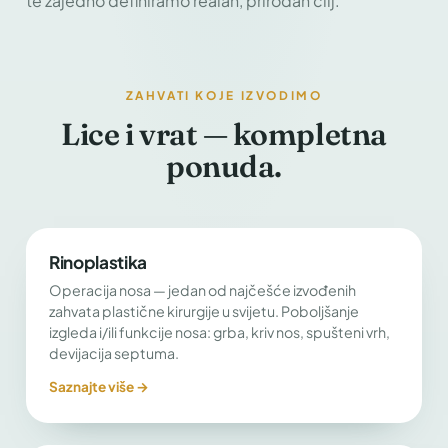
te zajedno definiramo realan, prirodan cilj.
ZAHVATI KOJE IZVODIMO
Lice i vrat — kompletna
ponuda.
Rinoplastika
Operacija nosa — jedan od najčešće izvođenih
zahvata plastične kirurgije u svijetu. Poboljšanje
izgleda i/ili funkcije nosa: grba, kriv nos, spušteni vrh,
devijacija septuma.
Saznajte više →