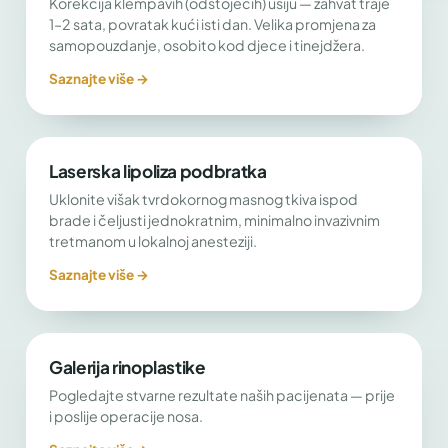
Korekcija klempavih (odstojećih) ušiju — zahvat traje
1–2 sata, povratak kući isti dan. Velika promjena za
samopouzdanje, osobito kod djece i tinejdžera.
Saznajte više →
Laserska lipoliza podbratka
Uklonite višak tvrdokornog masnog tkiva ispod
brade i čeljusti jednokratnim, minimalno invazivnim
tretmanom u lokalnoj anesteziji.
Saznajte više →
Galerija rinoplastike
Pogledajte stvarne rezultate naših pacijenata — prije
i poslije operacije nosa.