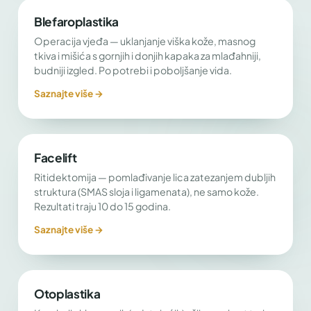
Blefaroplastika
Operacija vjeđa — uklanjanje viška kože, masnog
tkiva i mišića s gornjih i donjih kapaka za mlađahniji,
budniji izgled. Po potrebi i poboljšanje vida.
Saznajte više →
Facelift
Ritidektomija — pomlađivanje lica zatezanjem dubljih
struktura (SMAS sloja i ligamenata), ne samo kože.
Rezultati traju 10 do 15 godina.
Saznajte više →
Otoplastika