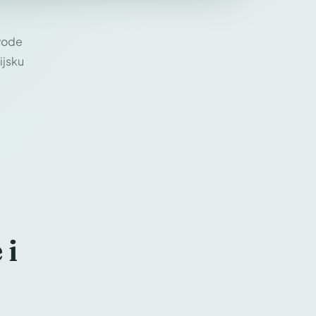
zvode
ijsku
 i