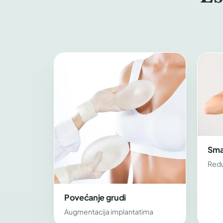
Sman
Redu
Povećanje grudi
Augmentacija implantatima