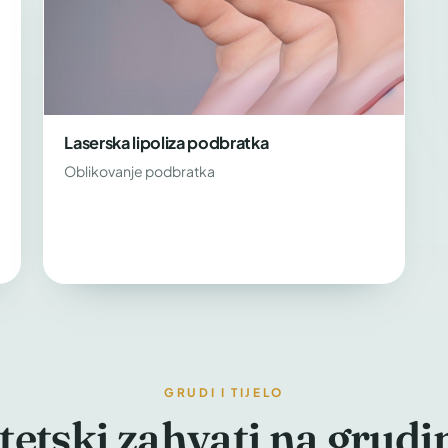
Laserska lipoliza podbratka
Oblikovanje podbratka
GRUDI I TIJELO
tetski zahvati na grud