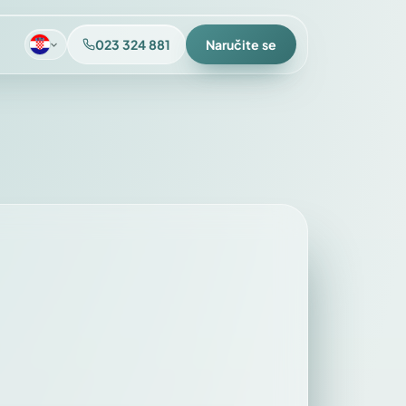
023 324 881
Naručite se