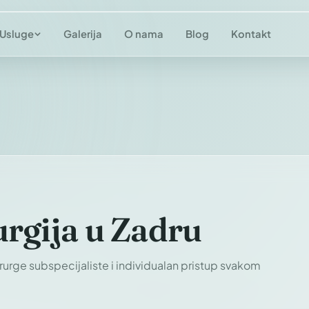
Galerija
O nama
Blog
Kontakt
Usluge
urgija u Zadru
z kirurge subspecijaliste i individualan pristup svakom