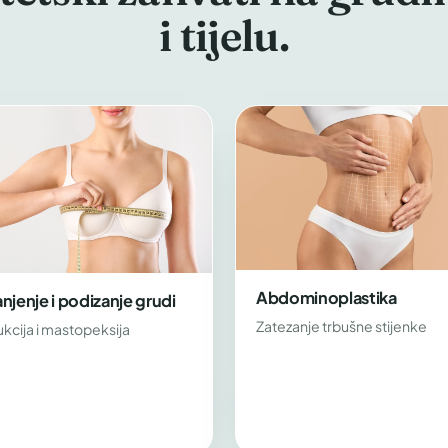
i tijelu.
Abdominoplastika
jenje i podizanje grudi
Zatezanje trbušne stijenke
kcija i mastopeksija