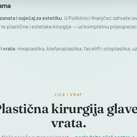
kama
zanata i osjećaj za estetiku
. U Poliklinici Kranjčec zahvate i
ta te plastične i estetske kirurgije — uz kompletnu prijeoperac
 i vrata
: rinoplastika, blefaroplastika, facelift i otoplastika, uz
LICE I VRAT
lastična kirurgija glave
vrata.