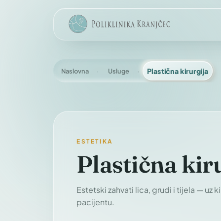
Naslovna
Usluge
Plastična kirurgija
ESTETIKA
Plastična kir
Estetski zahvati lica, grudi i tijela — u
pacijentu.