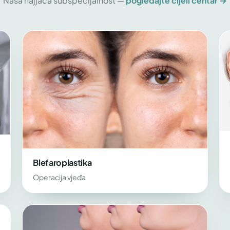
Naša najjača subspecijalnost —
pogledajte cijeli centar →
Blefaroplastika
Operacija vjeđa