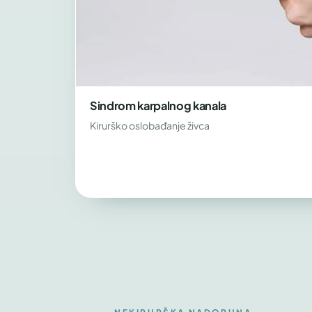
Sindrom karpalnog kanala
Kirurško oslobađanje živca