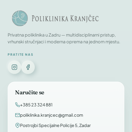
Privatna poliklinika u Zadru — multidisciplinarni pristup,
vrhunski stručnjaci i moderna oprema na jednom mjestu.
PRATITE NAS
Naručite se
+385 23 324 881
poliklinika.kranjcec@gmail.com
Postrojbi Specijalne Policije 5, Zadar