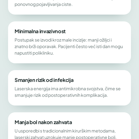
ponovnog pojavljivanja ciste.
Minimalna invazivnost
Postupak se izvodi kroz male incizije: manji ožiljci i
znatno brži oporavak. Pacijenti često već isti dan mogu
napustiti polikliniku.
Smanjen rizik od infekcija
Laserska energija ima antimikrobna svojstva, čime se
smanjuje rizik od postoperativnih komplikacija.
Manja bol nakon zahvata
U usporedbi s tradicionalnim kirurškim metodama,
laserski zahvat uzrokuje manje postoperativne boli.