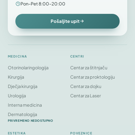
Pon–Pet 8:00–20:00
Pošaljite upit
MEDICINA
CENTRI
Otorinolaringologija
Centar za štitnjaču
Kirurgija
Centar za proktologiju
Dječja kirurgija
Centar za dojku
Urologija
Centar za Laser
Interna medicina
Dermatologija
PRIVREMENO NEDOSTUPNO
ESTETIKA
POVEZNICE