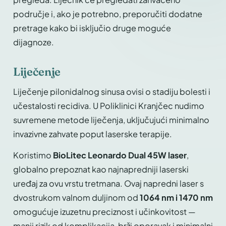
područje i, ako je potrebno, preporučiti dodatne
pretrage kako bi isključio druge moguće
dijagnoze.
Liječenje
Liječenje pilonidalnog sinusa ovisi o stadiju bolesti i
učestalosti recidiva. U Poliklinici Kranjčec nudimo
suvremene metode liječenja, uključujući minimalno
invazivne zahvate poput laserske terapije.
Koristimo
BioLitec Leonardo Dual 45W laser
,
globalno prepoznat kao najnapredniji laserski
uređaj za ovu vrstu tretmana. Ovaj napredni laser s
dvostrukom valnom duljinom od
1064 nm i 1470 nm
omogućuje izuzetnu preciznost i učinkovitost —
manji rizik od komplikacija, brži oporavak i minimalni