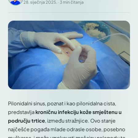
28. siječnja 2025. · 3 min čitanja
Pilonidalni sinus, poznat i kao pilonidalna cista,
predstavlja
kroničnu infekciju kože smještenu u
području trtice
, između stražnjice. Ovo stanje
najčešće pogađa mlade odrasle osobe, posebno
muškarce, i može uzrokovati značajnu nelagodu te