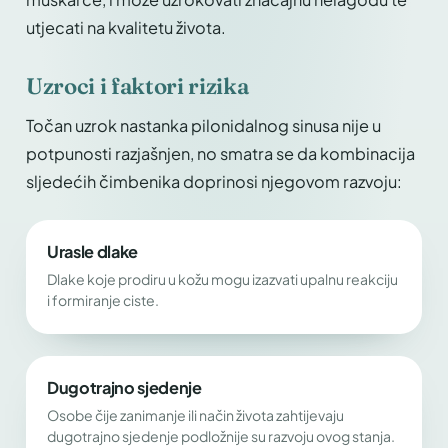
utjecati na kvalitetu života.
Uzroci i faktori rizika
Točan uzrok nastanka pilonidalnog sinusa nije u
potpunosti razjašnjen, no smatra se da kombinacija
sljedećih čimbenika doprinosi njegovom razvoju:
Urasle dlake
Dlake koje prodiru u kožu mogu izazvati upalnu reakciju
i formiranje ciste.
Dugotrajno sjedenje
Osobe čije zanimanje ili način života zahtijevaju
dugotrajno sjedenje podložnije su razvoju ovog stanja.