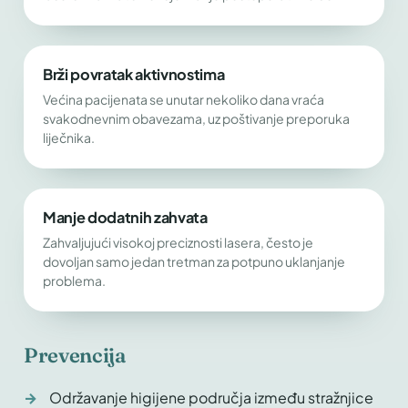
Brži povratak aktivnostima
Većina pacijenata se unutar nekoliko dana vraća
svakodnevnim obavezama, uz poštivanje preporuka
liječnika.
Manje dodatnih zahvata
Zahvaljujući visokoj preciznosti lasera, često je
dovoljan samo jedan tretman za potpuno uklanjanje
problema.
Prevencija
Održavanje higijene područja između stražnjice