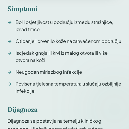
Simptomi
Bol i osjetljivost u području između stražnjice,
iznad trtice
Oticanje i crvenilo kože na zahvaćenom području
Iscjedak gnoja ili krvi iz malog otvora ili više
otvora na koži
Neugodan miris zbog infekcije
Povišena tjelesna temperatura u slučaju ozbiljnije
infekcije
Dijagnoza
Dijagnoza se postavlja na temelju kliničkog
pregleda. Liječnik će pregledati zahvaćeno