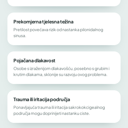
Prekomjerna tjelesna težina
Pretilost povećava rizik od nastanka pilonidalnog
sinusa.
Pojačana dlakavost
Osobe s izraženijom dlakavošću, posebno s grubim i
krutim dlakama, sklonije su razvoju ovog problema.
Trauma ili iritacija područja
Ponavljajuća trauma ili iritacija sakrokokcigealnog
područja mogu doprinijeti nastanku ciste.